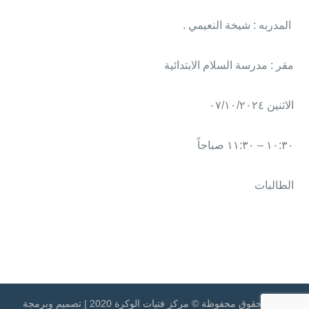
المدربه : شيخة النعيمي .
مقر : مدرسة السلام الابتدائية
الاثنين ٠٧/١٠/٢٠٢٤
١٠:٣٠ – ١١:٣٠ صباحاً
الطالبات
جميع الحقوق محفوظة © مركز فتيات الوكرة 2020 | تصميم وبرمجة