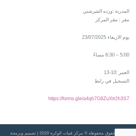
المدربة :ورده الشرشني
مقر : مقر المركز
يوم الاربعاء 23/07/2025
5:00 – 6:30 مساءً
العمر :10-13
التسجيل في رابط
https://forms.gle/a4qh7G8ZuXtr2h3S7
جميع الحقوق محفوظة © مركز فتيات الوكرة 2020 | تصميم وبرمجة