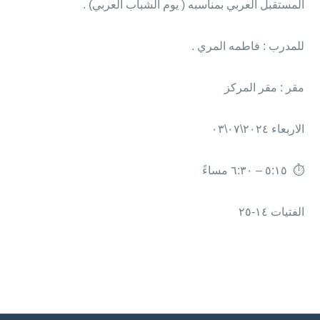
المستقبل العربي بمناسبه ( يوم الشباب العربي) .
للمدرب : فاطمه المري .
مقر : مقر المركز
الاربعاء ٢٠٢٤\٠٧\٠٣
⏱ ٥:١٥ – ٦:٣٠ مساءً
الفتيات ١٤-٢٥