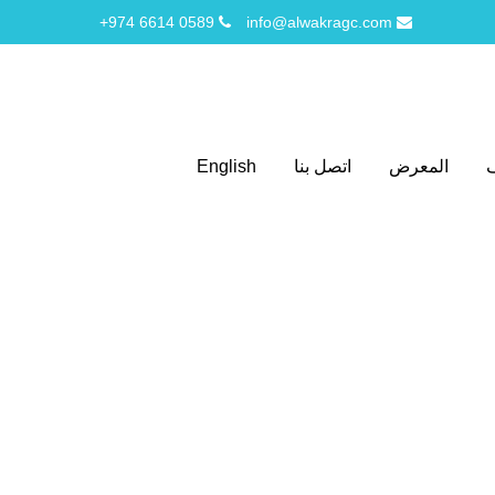
+974 6614 0589
info@alwakragc.com
ف
المعرض
اتصل بنا
English
ف
المعرض
اتصل بنا
English