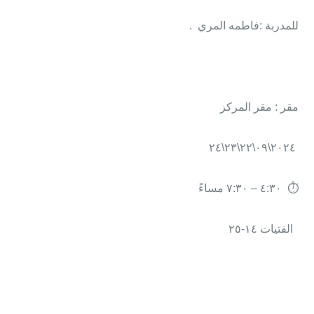
للمدربة :فاطمه المري .
مقر : مقر المركز
٢٠٢٤\٠٩\٢٢\٢٣\٢٤
⏱ ٤:٣٠ – ٧:٣٠ مساءً
الفتيات ١٤-٢٥