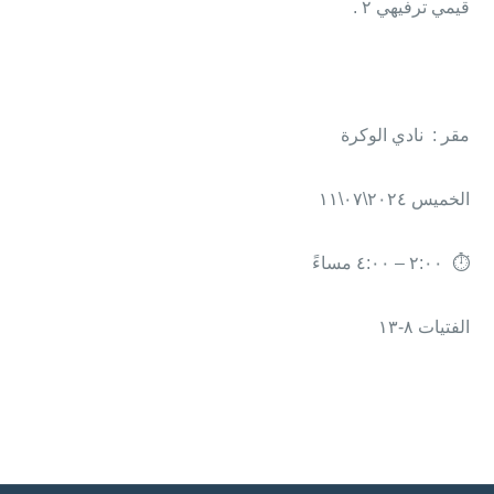
قيمي ترفيهي ٢ .
مقر : نادي الوكرة
الخميس ٢٠٢٤\٠٧\١١
⏱ ٢:٠٠ – ٤:٠٠ مساءً
الفتيات ٨-١٣