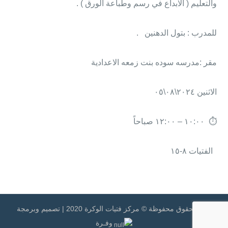
والتعليم ( الابداع في رسم وطباعة الورق ) .
للمدرب : بتول الدهنين .
مقر :مدرسه سوده بنت زمعه الاعدادية
الاثنين ٢٠٢٤\٠٨\٠٥
⏱ ١٠:٠٠ – ١٢:٠٠ صباحاً
الفتيات ٨-١٥
جميع الحقوق محفوظة © مركز فتيات الوكرة 2020 | تصميم وبرمجة
وفـرة