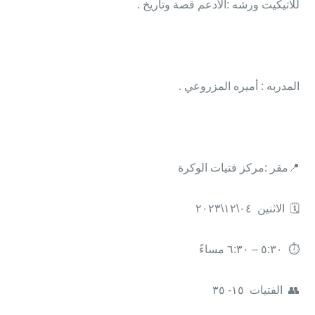
للاتيكيت ورشه :الأدعم قصة وتاريخ .
المدربه : أميره المزروعي .
📍مقر :مركز فتيات الوكرة
🗓 الاثنين ٠٤\١٢\٢٠٢٣
⏱ ٥:٣٠ – ٦:٣٠ مساءً
👥 الفتيات
١٥- ٣٥